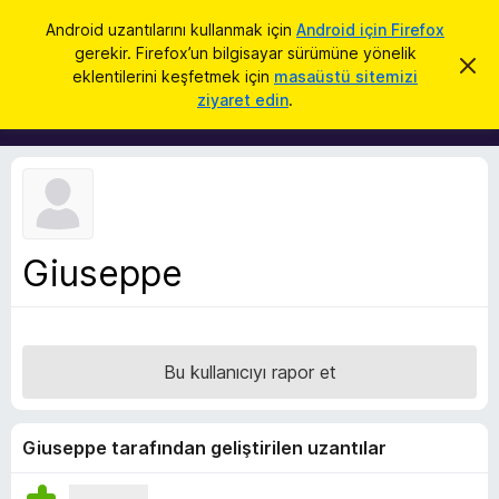
A
Giriş
Android uzantılarını kullanmak için
Android için Firefox
r
gerekir. Firefox’un bilgisayar sürümüne yönelik
F
B
a
eklentilerini keşfetmek için
masaüstü sitemizi
u
i
ziyaret edin
.
b
r
i
l
e
d
f
i
r
o
i
x
m
i
B
k
Giuseppe
r
a
p
o
a
w
t
s
Bu kullanıcıyı rapor et
e
r
E
Giuseppe tarafından geliştirilen uzantılar
k
l