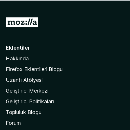
ü
u
z
a
h
n
i
M
y
ç
o
o
p
k
z
u
a
i
Eklentiler
n
l
y
Hakkında
l
o
a
k
Firefox Eklentileri Blogu
'
Uzantı Atölyesi
n
Geliştirici Merkezi
ı
n
Geliştirici Politikaları
a
Topluluk Blogu
n
a
Forum