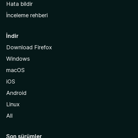
s
Hata bildir
a
İnceleme rehberi
y
f
a
İndir
s
Download Firefox
ı
Windows
n
a
macOS
g
iOS
i
d
Android
i
Linux
n
All
Son sürümler