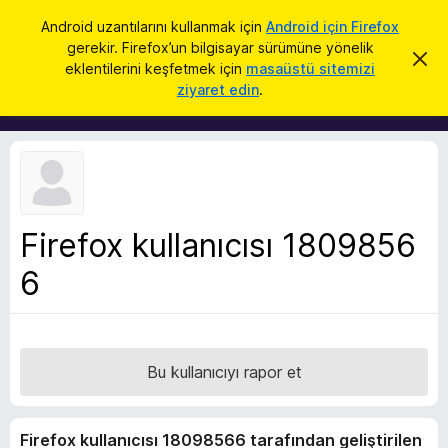
A
Giriş
Android uzantılarını kullanmak için
Android için Firefox
r
gerekir. Firefox’un bilgisayar sürümüne yönelik
F
B
a
eklentilerini keşfetmek için
masaüstü sitemizi
u
i
ziyaret edin
.
b
r
i
l
e
d
f
i
r
o
i
x
m
i
B
k
Firefox kullanıcısı 1809856
r
a
p
6
o
a
w
t
s
e
r
Bu kullanıcıyı rapor et
E
k
Firefox kullanıcısı 18098566 tarafından geliştirilen
l