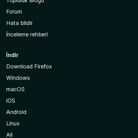
Topluluk Blogu
n
a
Forum
s
Hata bildir
a
İnceleme rehberi
y
f
a
İndir
s
Download Firefox
ı
Windows
n
a
macOS
g
iOS
i
d
Android
i
Linux
n
All