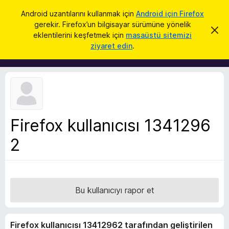
A
Giriş
Android uzantılarını kullanmak için
Android için Firefox
r
gerekir. Firefox’un bilgisayar sürümüne yönelik
F
B
a
eklentilerini keşfetmek için
masaüstü sitemizi
u
i
ziyaret edin
.
b
r
i
l
e
d
f
i
r
o
i
x
m
i
B
k
Firefox kullanıcısı 1341296
r
a
p
2
o
a
w
t
s
e
r
Bu kullanıcıyı rapor et
E
k
Firefox kullanıcısı 13412962 tarafından geliştirilen
l