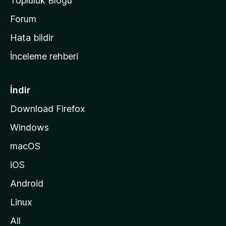
Topluluk Blogu
n
a
Forum
s
Hata bildir
a
İnceleme rehberi
y
f
a
İndir
s
Download Firefox
ı
Windows
n
a
macOS
g
iOS
i
d
Android
i
Linux
n
All