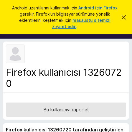
A
Giriş
Android uzantılarını kullanmak için
Android için Firefox
r
gerekir. Firefox’un bilgisayar sürümüne yönelik
F
B
a
eklentilerini keşfetmek için
masaüstü sitemizi
u
i
ziyaret edin
.
b
r
i
l
e
d
f
i
r
o
i
x
m
i
B
k
Firefox kullanıcısı 1326072
r
a
p
0
o
a
w
t
s
e
r
Bu kullanıcıyı rapor et
E
k
Firefox kullanıcısı 13260720 tarafından geliştirilen
l