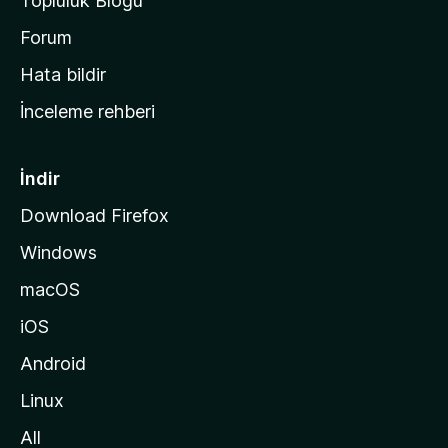
Topluluk Blogu
n
a
Forum
s
Hata bildir
a
İnceleme rehberi
y
f
a
İndir
s
Download Firefox
ı
Windows
n
a
macOS
g
iOS
i
d
Android
i
Linux
n
All