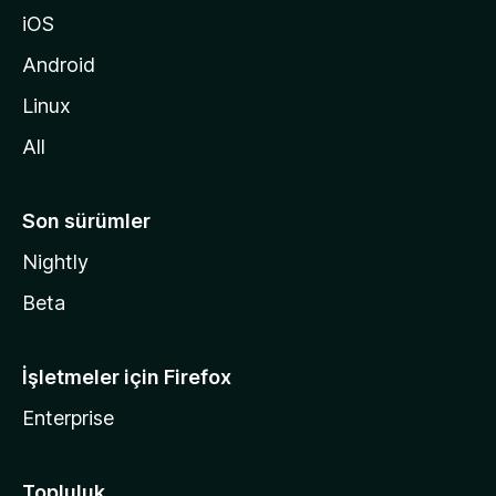
g
iOS
i
d
Android
i
Linux
n
All
Son sürümler
Nightly
Beta
İşletmeler için Firefox
Enterprise
Topluluk