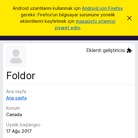
A
Giriş
Android uzantılarını kullanmak için
Android için Firefox
r
gerekir. Firefox’un bilgisayar sürümüne yönelik
F
B
a
eklentilerini keşfetmek için
masaüstü sitemizi
u
i
ziyaret edin
.
b
r
i
l
e
d
f
i
Eklenti geliştiricisi
r
o
i
x
m
i
B
k
Foldor
r
a
p
o
a
Ana sayfa
w
t
Ana sayfa
s
e
Konum
r
Canada
E
Üyelik başlangıcı
k
17 Ağu 2017
l