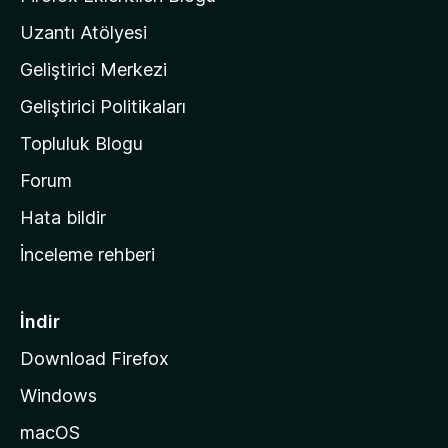
'
Uzantı Atölyesi
n
Geliştirici Merkezi
ı
n
Geliştirici Politikaları
a
Topluluk Blogu
n
a
Forum
s
Hata bildir
a
İnceleme rehberi
y
f
a
İndir
s
Download Firefox
ı
Windows
n
a
macOS