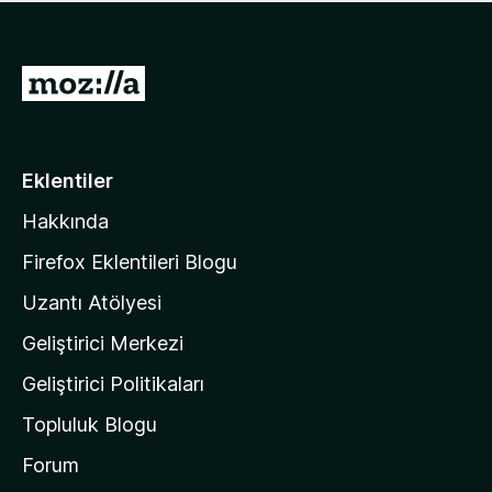
ü
u
z
a
h
n
i
M
y
ç
o
o
p
k
z
u
a
i
Eklentiler
n
l
y
Hakkında
l
o
a
k
Firefox Eklentileri Blogu
'
Uzantı Atölyesi
n
Geliştirici Merkezi
ı
n
Geliştirici Politikaları
a
Topluluk Blogu
n
a
Forum