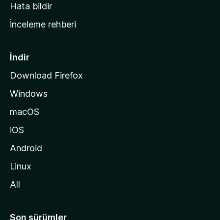
s
Hata bildir
a
İnceleme rehberi
y
f
a
İndir
s
Download Firefox
ı
Windows
n
a
macOS
g
iOS
i
d
Android
i
Linux
n
All
Son sürümler