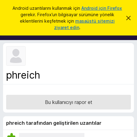
A
Giriş
Android uzantılarını kullanmak için
Android için Firefox
r
gerekir. Firefox’un bilgisayar sürümüne yönelik
F
B
a
eklentilerini keşfetmek için
masaüstü sitemizi
u
i
ziyaret edin
.
b
r
i
l
e
d
f
i
r
o
i
x
m
i
B
k
phreich
r
a
p
o
a
w
t
s
Bu kullanıcıyı rapor et
e
r
E
phreich tarafından geliştirilen uzantılar
k
l