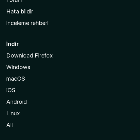
s
Hata bildir
a
İnceleme rehberi
y
f
a
İndir
s
Download Firefox
ı
Windows
n
a
macOS
g
iOS
i
d
Android
i
Linux
n
All