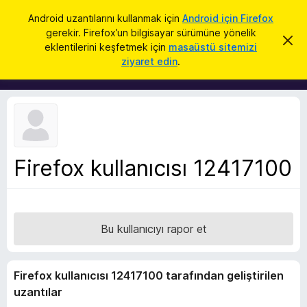
A
Giriş
Android uzantılarını kullanmak için
Android için Firefox
r
gerekir. Firefox’un bilgisayar sürümüne yönelik
F
B
a
eklentilerini keşfetmek için
masaüstü sitemizi
u
i
ziyaret edin
.
b
r
i
l
e
d
f
i
r
o
i
x
m
i
B
k
Firefox kullanıcısı 12417100
r
a
p
o
a
w
t
s
Bu kullanıcıyı rapor et
e
r
E
Firefox kullanıcısı 12417100 tarafından geliştirilen
k
uzantılar
l