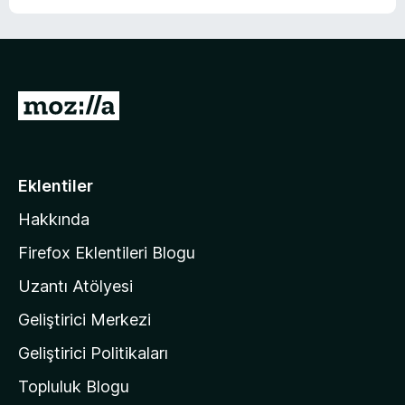
M
o
z
i
Eklentiler
l
Hakkında
l
a
Firefox Eklentileri Blogu
'
Uzantı Atölyesi
n
Geliştirici Merkezi
ı
n
Geliştirici Politikaları
a
Topluluk Blogu
n