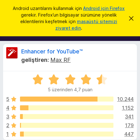
A
Giriş
Android uzantılarını kullanmak için
Android için Firefox
r
gerekir. Firefox’un bilgisayar sürümüne yönelik
F
B
a
eklentilerini keşfetmek için
masaüstü sitemizi
u
i
ziyaret edin
.
b
r
i
l
e
d
f
i
E
Enhancer for YouTube™
r
o
i
geliştiren:
Max RF
x
m
n
i
B
k
5
r
a
h
p
ü
o
a
5 üzerinden 4,7 puan
z
w
t
a
e
5
10.244
s
r
4
1.152
e
n
i
r
3
341
n
E
d
c
2
179
e
k
1
447
n
l