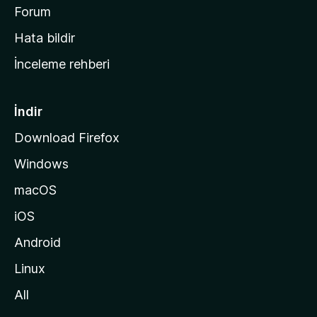
a
Forum
s
Hata bildir
a
İnceleme rehberi
y
f
a
İndir
s
Download Firefox
ı
Windows
n
a
macOS
g
iOS
i
d
Android
i
Linux
n
All