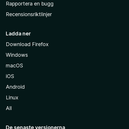
h
Rapportera en bugg
e
Recensionsriktlinjer
m
s
i
Ladda ner
d
Download Firefox
a
Windows
macOS
iOS
Android
Linux
All
De senaste versionerna