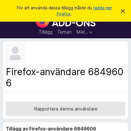
S
Logga in
För att använda dessa tillägg måste du
ladda ner
A
ö
Firefox
.
v
W
k
v
e
i
s
b
Tillägg
Teman
Mer…
a
b
d
e
l
t
ä
t
a
s
m
a
e
Firefox-användare 684960
d
r
d
6
t
e
l
i
a
l
n
d
l
e
ä
Rapportera denna användare
g
g
Tillägg av Firefox-användare 6849606
f