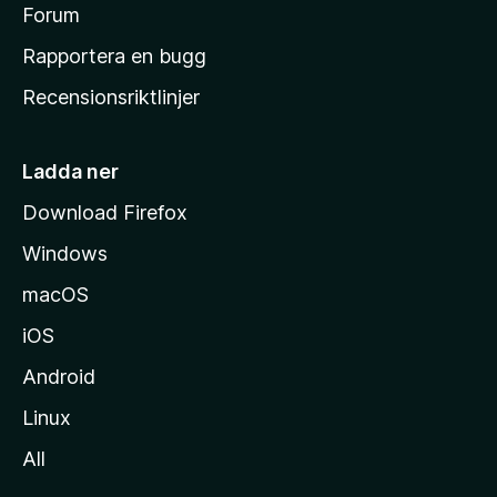
s
Forum
h
Rapportera en bugg
e
Recensionsriktlinjer
m
s
i
Ladda ner
d
Download Firefox
a
Windows
macOS
iOS
Android
Linux
All