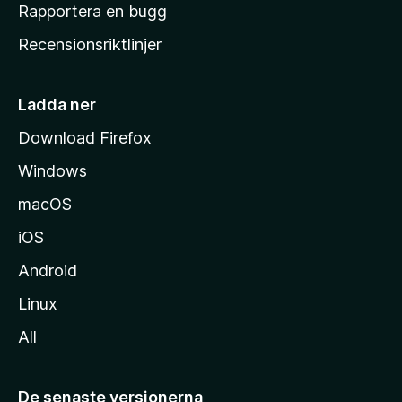
h
Rapportera en bugg
e
Recensionsriktlinjer
m
s
i
Ladda ner
d
Download Firefox
a
Windows
macOS
iOS
Android
Linux
All
De senaste versionerna