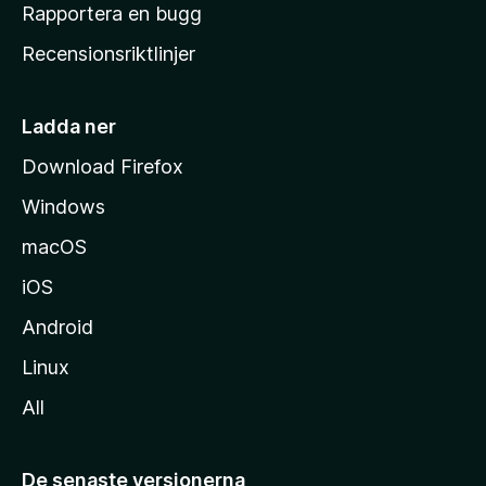
h
Rapportera en bugg
e
Recensionsriktlinjer
m
s
i
Ladda ner
d
Download Firefox
a
Windows
macOS
iOS
Android
Linux
All
De senaste versionerna