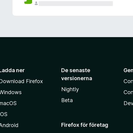
Ladda ner
De senaste
Ge
versionerna
Download Firefox
Con
Nightly
Windows
Con
Beta
macOS
Dev
iOS
Firefox för företag
Android