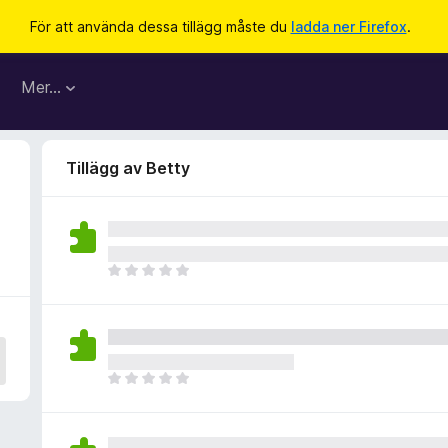
För att använda dessa tillägg måste du
ladda ner Firefox
.
Mer…
Tillägg av Betty
D
e
t
f
i
n
D
n
e
s
t
i
f