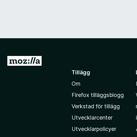
G
å
Tillägg
t
Om
i
l
Firefox tilläggsblogg
l
Verkstad för tillägg
M
o
Utvecklarcenter
z
Utvecklarpolicyer
i