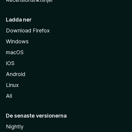
m
s
i
Ladda ner
d
Download Firefox
a
Windows
macOS
iOS
Android
Linux
All
De senaste versionerna
Nightly