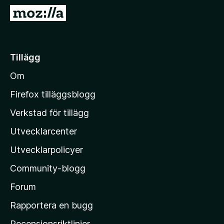
ö
G
r
å
F
t
i
i
Tillägg
r
l
e
Om
l
f
M
o
Firefox tilläggsblogg
x
o
Verkstad för tillägg
z
Utvecklarcenter
i
l
Utvecklarpolicyer
l
Community-blogg
a
s
Forum
h
Rapportera en bugg
e
Recensionsriktlinjer