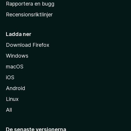
h
Rapportera en bugg
e
Recensionsriktlinjer
m
s
i
Ladda ner
d
Download Firefox
a
Windows
macOS
iOS
Android
Linux
All
De senaste versionerna