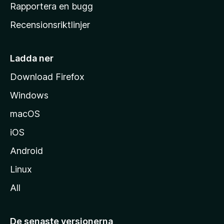
h
Rapportera en bugg
e
Recensionsriktlinjer
m
s
i
Ladda ner
d
Download Firefox
a
Windows
macOS
iOS
Android
Linux
All
De senaste versionerna