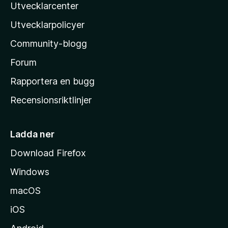
Utvecklarcenter
i
n
l
Utvecklarpolicyer
l
Community-blogg
a
s
Forum
h
Rapportera en bugg
e
Recensionsriktlinjer
m
s
i
Ladda ner
d
Download Firefox
a
Windows
macOS
iOS