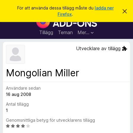
S
Logga in
För att använda dessa tillägg måste du
ladda ner
A
ö
Firefox
.
v
W
k
v
e
i
s
b
Tillägg
Teman
Mer…
a
b
d
e
l
Utvecklare av tillägg
t
ä
t
a
s
m
a
e
Mongolian Miller
d
r
d
t
e
l
Användare sedan
i
a
16 aug 2008
l
n
d
l
Antal tillägg
e
ä
1
g
Genomsnittliga betyg för utvecklarens tillägg
g
B
f
e