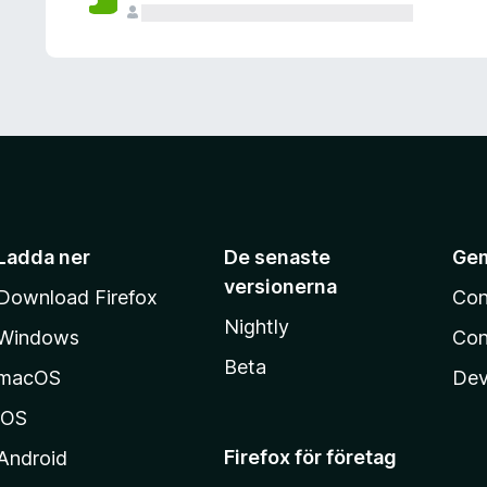
Ladda ner
De senaste
Ge
versionerna
Download Firefox
Con
Nightly
Windows
Con
Beta
macOS
Dev
iOS
Firefox för företag
Android