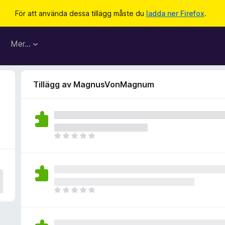
För att använda dessa tillägg måste du
ladda ner Firefox
.
Mer…
Tillägg av MagnusVonMagnum
D
e
t
f
i
n
D
n
e
s
t
i
f