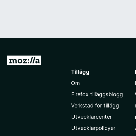
G
å
Tillägg
t
Om
i
l
Firefox tilläggsblogg
l
Verkstad för tillägg
M
o
Utvecklarcenter
z
Utvecklarpolicyer
i