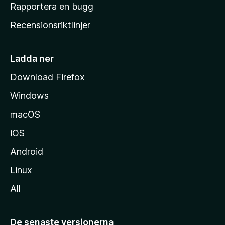
h
Rapportera en bugg
e
Recensionsriktlinjer
m
s
i
Ladda ner
d
Download Firefox
a
Windows
macOS
iOS
Android
Linux
All
De senaste versionerna