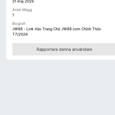
31 maj 2026
ö
Antal tillägg
r
1
F
i
Biografi
r
JW88 - Link Vào Trang Chủ JW88.com Chính Thức
T7/2026
e
f
o
Rapportera denna användare
x