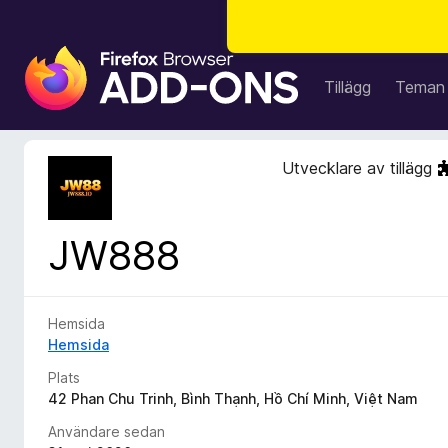
W
e
Tillägg
Teman
b
b
l
Utvecklare av tillägg
ä
s
a
JW888
r
t
i
l
Hemsida
l
Hemsida
ä
Plats
g
42 Phan Chu Trinh, Bình Thạnh, Hồ Chí Minh, Việt Nam
g
Användare sedan
f