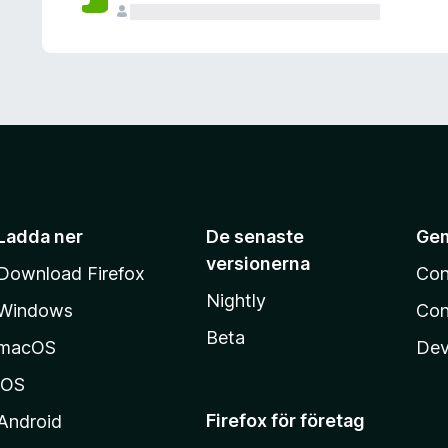
Ladda ner
De senaste
Ge
versionerna
Download Firefox
Con
Nightly
Windows
Con
Beta
macOS
Dev
iOS
Firefox för företag
Android