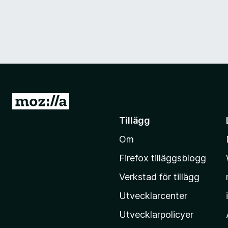
G
å
Tillägg
t
Om
i
l
Firefox tilläggsblogg
l
Verkstad för tillägg
M
o
Utvecklarcenter
z
Utvecklarpolicyer
i