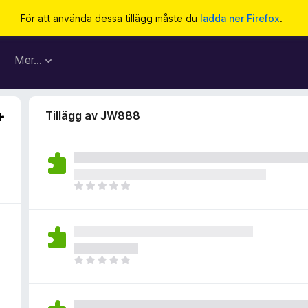
För att använda dessa tillägg måste du
ladda ner Firefox
.
Mer…
Tillägg av JW888
D
e
t
f
i
n
D
n
e
s
t
i
f