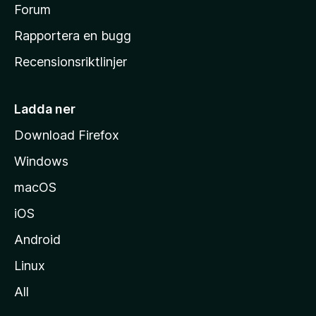
s
Forum
h
Rapportera en bugg
e
Recensionsriktlinjer
m
s
i
Ladda ner
d
Download Firefox
a
Windows
macOS
iOS
Android
Linux
All