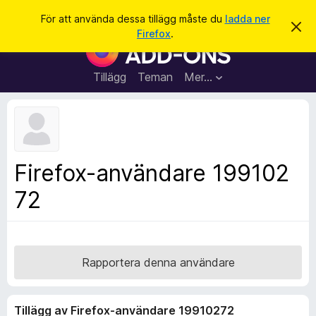
S
Logga in
För att använda dessa tillägg måste du
ladda ner
A
ö
Firefox
.
v
W
k
v
e
i
s
b
Tillägg
Teman
Mer…
a
b
d
e
l
t
ä
t
a
s
m
a
e
Firefox-användare 199102
d
r
d
72
t
e
l
i
a
l
n
d
l
e
ä
Rapportera denna användare
g
g
Tillägg av Firefox-användare 19910272
f