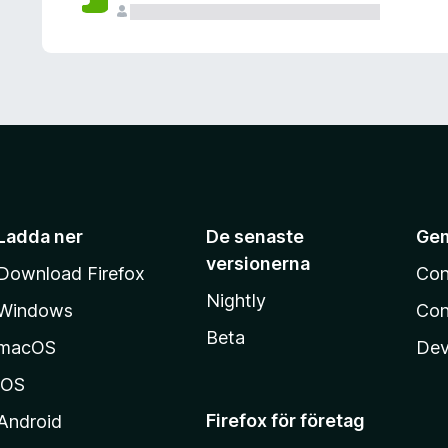
Ladda ner
De senaste
Ge
versionerna
Download Firefox
Con
Nightly
Windows
Con
Beta
macOS
Dev
iOS
Firefox för företag
Android