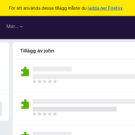
För att använda dessa tillägg måste du
ladda ner Firefox
.
Mer…
Tillägg av john
D
e
t
f
i
n
D
n
e
s
t
i
f