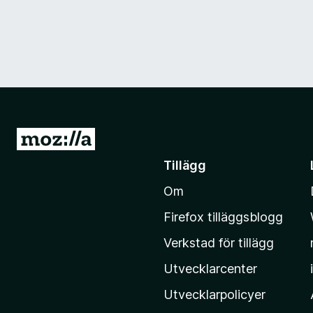
G
å
Tillägg
t
Om
i
l
Firefox tilläggsblogg
l
Verkstad för tillägg
M
o
Utvecklarcenter
z
Utvecklarpolicyer
i