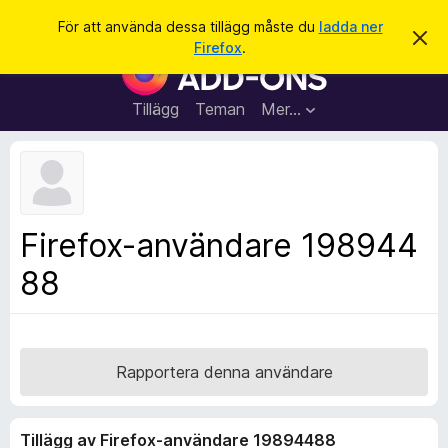
S
Logga in
För att använda dessa tillägg måste du
ladda ner
A
ö
Firefox
.
v
W
k
v
e
i
s
b
Tillägg
Teman
Mer…
a
b
d
e
l
t
ä
t
a
s
m
a
e
Firefox-användare 198944
d
r
d
88
t
e
l
i
a
l
n
d
l
e
ä
Rapportera denna användare
g
g
Tillägg av Firefox-användare 19894488
f