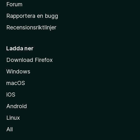
s
Forum
h
Rapportera en bugg
e
Recensionsriktlinjer
m
s
i
Ladda ner
d
Download Firefox
a
Windows
macOS
iOS
Android
Linux
All