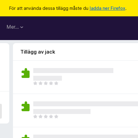
För att använda dessa tillägg måste du
ladda ner Firefox
.
Mer…
Tillägg av jack
D
e
t
f
i
n
D
n
e
s
t
i
f