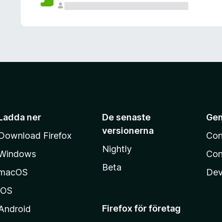
Ladda ner
De senaste
Ge
versionerna
Download Firefox
Con
Nightly
Windows
Con
Beta
macOS
Dev
iOS
Firefox för företag
Android