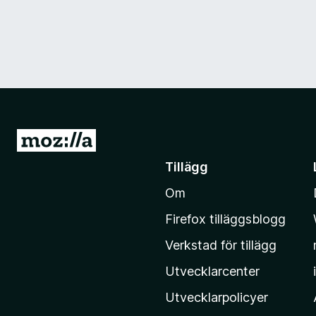
G
å
Tillägg
t
Om
i
l
Firefox tilläggsblogg
l
Verkstad för tillägg
M
o
Utvecklarcenter
z
Utvecklarpolicyer
i