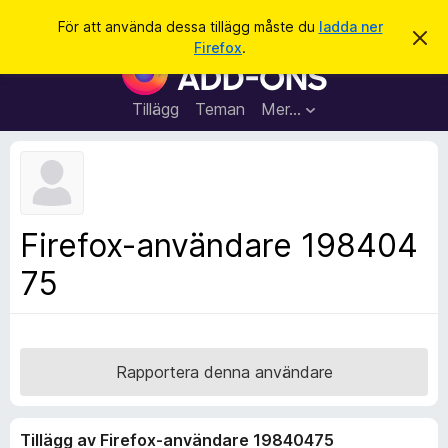
S
Logga in
För att använda dessa tillägg måste du
ladda ner
A
ö
Firefox
.
v
W
k
v
e
i
s
b
Tillägg
Teman
Mer…
a
b
d
e
l
t
ä
t
a
s
m
a
e
Firefox-användare 198404
d
r
d
75
t
e
l
i
a
l
n
d
l
e
ä
Rapportera denna användare
g
g
Tillägg av Firefox-användare 19840475
f