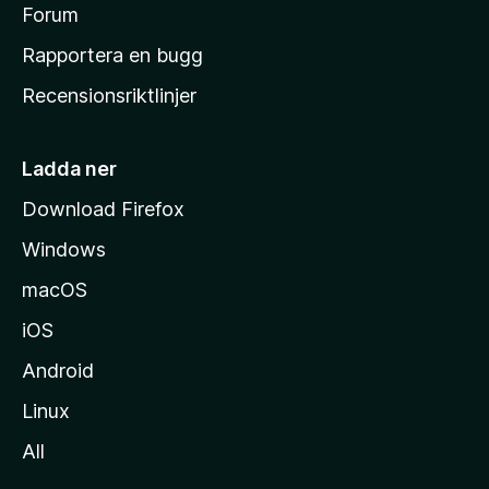
s
Forum
h
Rapportera en bugg
e
Recensionsriktlinjer
m
s
i
Ladda ner
d
Download Firefox
a
Windows
macOS
iOS
Android
Linux
All