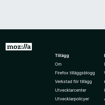
G
å
Tillägg
t
Om
i
l
Firefox tilläggsblogg
l
Verkstad för tillägg
M
o
Utvecklarcenter
z
Utvecklarpolicyer
i