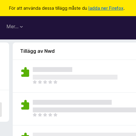
För att använda dessa tillägg måste du
ladda ner Firefox
.
Mer…
Tillägg av Nwd
D
e
t
f
i
n
D
n
e
s
t
i
f