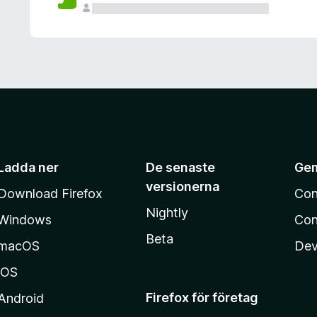
Ladda ner
De senaste
Ge
versionerna
Download Firefox
Con
Nightly
Windows
Con
Beta
macOS
Dev
iOS
Firefox för företag
Android