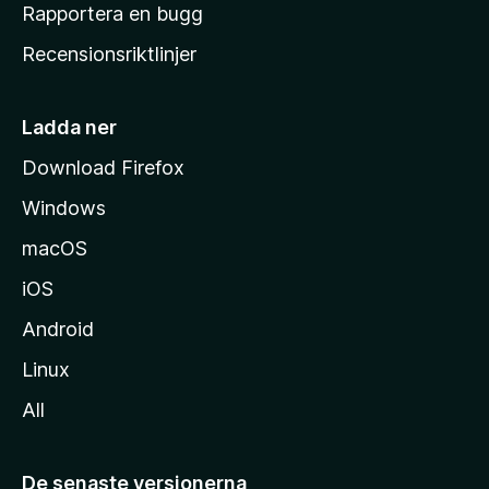
h
Rapportera en bugg
e
Recensionsriktlinjer
m
s
i
Ladda ner
d
Download Firefox
a
Windows
macOS
iOS
Android
Linux
All
De senaste versionerna