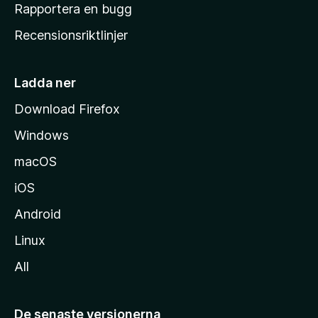
h
Rapportera en bugg
e
Recensionsriktlinjer
m
s
i
Ladda ner
d
Download Firefox
a
Windows
macOS
iOS
Android
Linux
All
De senaste versionerna