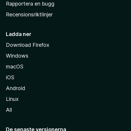
h
Rapportera en bugg
e
Recensionsriktlinjer
m
s
i
Ladda ner
d
Download Firefox
a
Windows
macOS
iOS
Android
Linux
All
De senaste versionerna