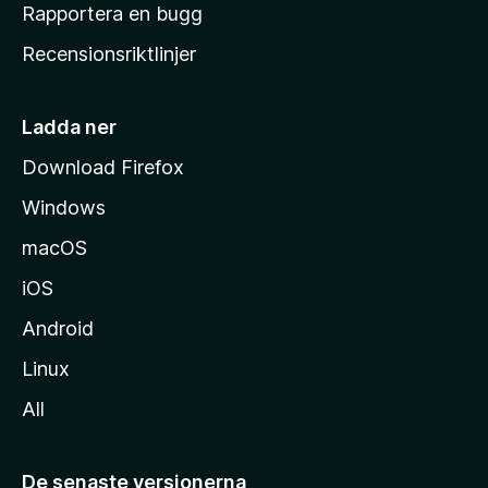
h
Rapportera en bugg
e
Recensionsriktlinjer
m
s
i
Ladda ner
d
Download Firefox
a
Windows
macOS
iOS
Android
Linux
All
De senaste versionerna