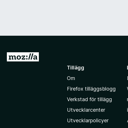
G
å
Tillägg
t
Om
i
l
Firefox tilläggsblogg
l
Verkstad för tillägg
M
o
Utvecklarcenter
z
Utvecklarpolicyer
i