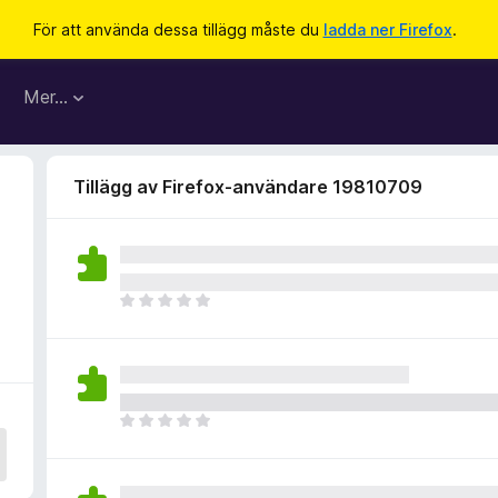
För att använda dessa tillägg måste du
ladda ner Firefox
.
Mer…
Tillägg av Firefox-användare 19810709
D
e
t
f
i
n
D
n
e
s
t
i
f