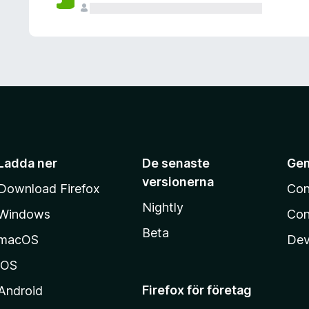
Ladda ner
De senaste
Ge
versionerna
Download Firefox
Con
Nightly
Windows
Con
Beta
macOS
Dev
iOS
Firefox för företag
Android