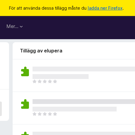
För att använda dessa tillägg måste du
ladda ner Firefox
.
Mer…
Tillägg av elupera
D
e
t
f
i
n
D
n
e
s
t
i
f