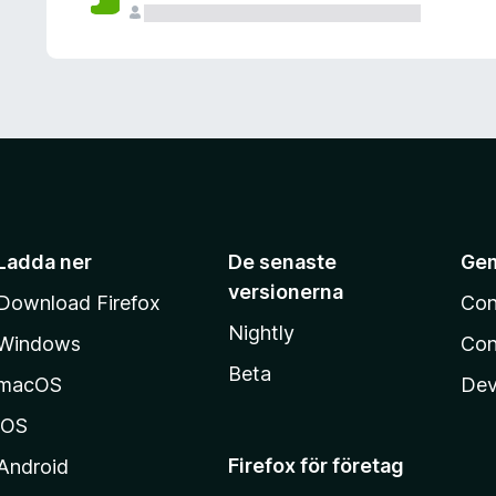
Ladda ner
De senaste
Ge
versionerna
Download Firefox
Con
Nightly
Windows
Con
Beta
macOS
Dev
iOS
Firefox för företag
Android