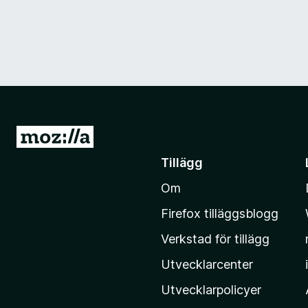
G
å
Tillägg
t
Om
i
l
Firefox tilläggsblogg
l
Verkstad för tillägg
M
o
Utvecklarcenter
z
Utvecklarpolicyer
i