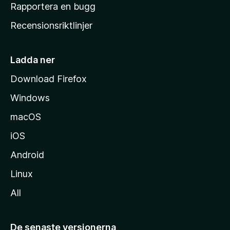
h
Rapportera en bugg
e
Recensionsriktlinjer
m
s
i
Ladda ner
d
Download Firefox
a
Windows
macOS
iOS
Android
Linux
All
De senaste versionerna