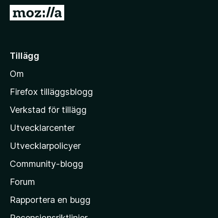
ö
G
r
å
F
t
i
i
Tillägg
r
l
e
Om
l
f
M
o
Firefox tilläggsblogg
x
o
Verkstad för tillägg
z
Utvecklarcenter
i
l
Utvecklarpolicyer
l
Community-blogg
a
s
Forum
h
Rapportera en bugg
e
Recensionsriktlinjer