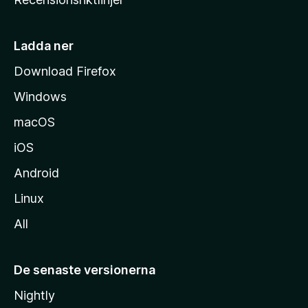
m
s
i
Ladda ner
d
Download Firefox
a
Windows
macOS
iOS
Android
Linux
All
De senaste versionerna
Nightly