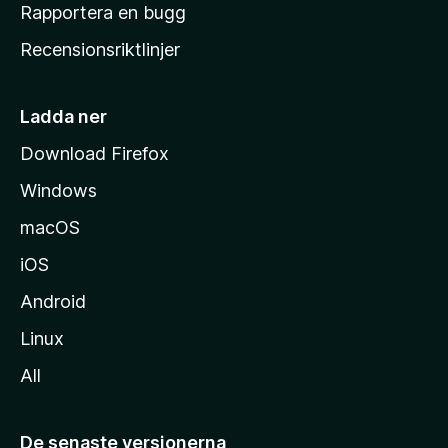
h
Rapportera en bugg
e
Recensionsriktlinjer
m
s
i
Ladda ner
d
Download Firefox
a
Windows
macOS
iOS
Android
Linux
All
De senaste versionerna