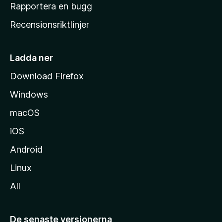
h
Rapportera en bugg
e
Recensionsriktlinjer
m
s
i
Ladda ner
d
Download Firefox
a
Windows
macOS
iOS
Android
Linux
All
De senaste versionerna