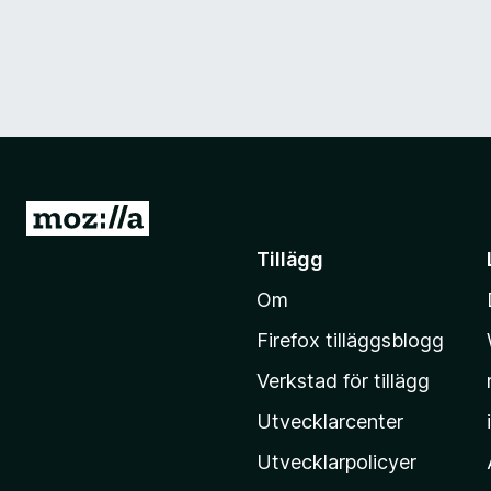
G
å
Tillägg
t
Om
i
l
Firefox tilläggsblogg
l
Verkstad för tillägg
M
o
Utvecklarcenter
z
Utvecklarpolicyer
i