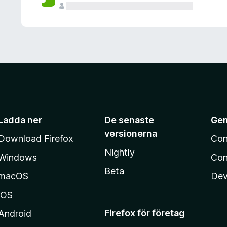
Ladda ner
De senaste
Ge
versionerna
Download Firefox
Con
Nightly
Windows
Con
Beta
macOS
Dev
iOS
Firefox för företag
Android