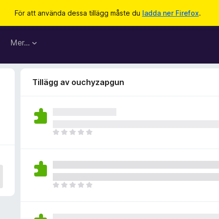
För att använda dessa tillägg måste du
ladda ner Firefox
.
Mer…
Tillägg av ouchyzapgun
D
e
t
f
i
n
D
n
e
s
t
i
f