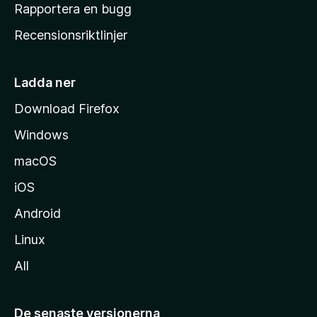
h
Rapportera en bugg
e
Recensionsriktlinjer
m
s
i
Ladda ner
d
Download Firefox
a
Windows
macOS
iOS
Android
Linux
All
De senaste versionerna