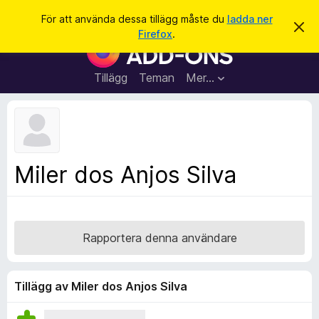
S
Logga in
För att använda dessa tillägg måste du
ladda ner
A
ö
Firefox
.
v
W
k
v
e
i
s
b
Tillägg
Teman
Mer…
a
b
d
e
l
t
ä
t
a
s
m
a
e
Miler dos Anjos Silva
d
r
d
t
e
l
i
a
l
n
Rapportera denna användare
d
l
e
ä
g
Tillägg av Miler dos Anjos Silva
g
f