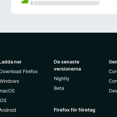
Ladda ner
De senaste
Ge
versionerna
Download Firefox
Con
Nightly
Windows
Con
Beta
macOS
Dev
iOS
Firefox för företag
Android