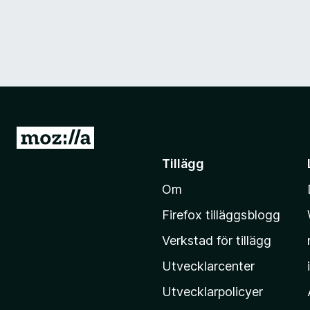
G
å
Tillägg
t
Om
i
l
Firefox tilläggsblogg
l
Verkstad för tillägg
M
o
Utvecklarcenter
z
Utvecklarpolicyer
i