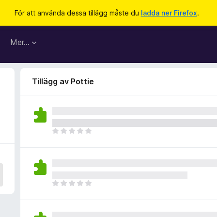
För att använda dessa tillägg måste du
ladda ner Firefox
.
Mer…
Tillägg av Pottie
D
e
t
f
i
n
D
n
e
s
t
i
f