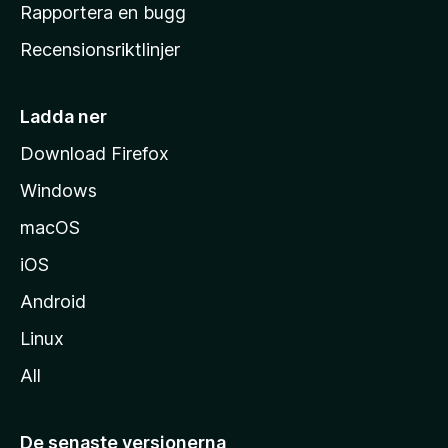
h
Rapportera en bugg
e
Recensionsriktlinjer
m
s
i
Ladda ner
d
Download Firefox
a
Windows
macOS
iOS
Android
Linux
All
De senaste versionerna