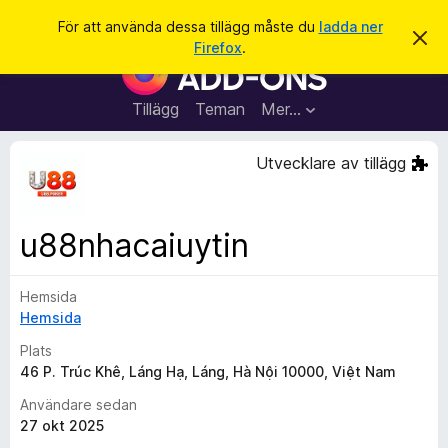
S
Logga in
För att använda dessa tillägg måste du
ladda ner
A
ö
Firefox
.
v
W
k
v
e
i
s
b
Tillägg
Teman
Mer…
a
b
d
e
l
Utvecklare av tillägg
t
ä
t
a
s
m
a
e
u88nhacaiuytin
d
r
d
t
e
l
Hemsida
i
a
Hemsida
l
n
d
l
Plats
e
ä
46 P. Trúc Khê, Láng Hạ, Láng, Hà Nội 10000, Việt Nam
g
Användare sedan
g
27 okt 2025
f