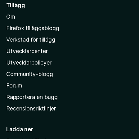
g
i
g
Tillägg
a
l
ä
b
Om
n
l
e
M
t
Firefox tilläggsblogg
y
o
Verkstad för tillägg
g
z
ä
Utvecklarcenter
i
n
l
Utvecklarpolicyer
l
Community-blogg
a
s
Forum
h
Rapportera en bugg
e
Recensionsriktlinjer
m
s
i
Ladda ner
d