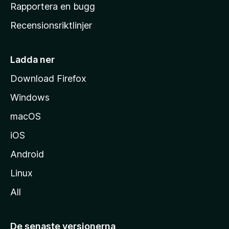
h
Rapportera en bugg
e
Recensionsriktlinjer
m
s
i
Ladda ner
d
Download Firefox
a
Windows
macOS
iOS
Android
Linux
All
De senaste versionerna