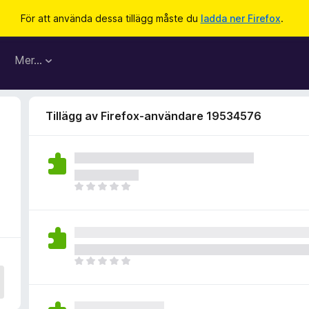
För att använda dessa tillägg måste du
ladda ner Firefox
.
Mer…
Tillägg av Firefox-användare 19534576
D
e
t
f
i
n
D
n
e
s
t
i
f