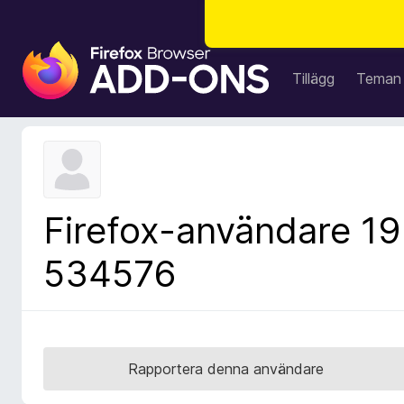
W
e
Tillägg
Teman
b
b
l
ä
s
a
Firefox-användare 19
r
t
534576
i
l
l
ä
g
Rapportera denna användare
g
f