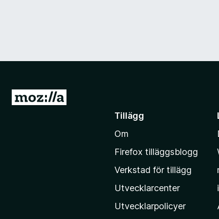
G
å
Tillägg
t
Om
i
l
Firefox tilläggsblogg
l
Verkstad för tillägg
M
o
Utvecklarcenter
z
Utvecklarpolicyer
i