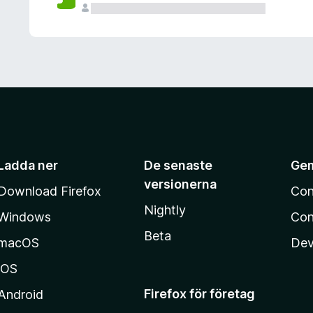
Ladda ner
De senaste
Ge
versionerna
Download Firefox
Con
Nightly
Windows
Con
Beta
macOS
Dev
iOS
Firefox för företag
Android