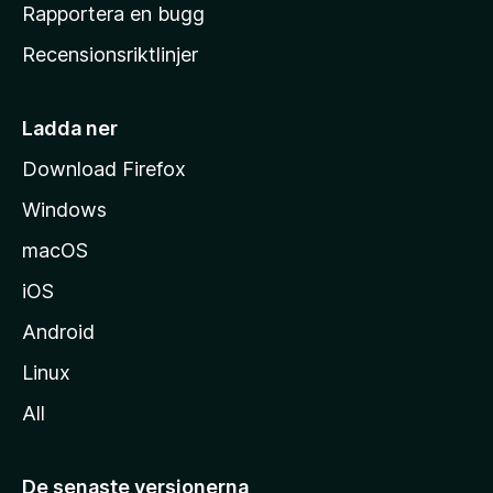
h
Rapportera en bugg
e
Recensionsriktlinjer
m
s
i
Ladda ner
d
Download Firefox
a
Windows
macOS
iOS
Android
Linux
All
De senaste versionerna