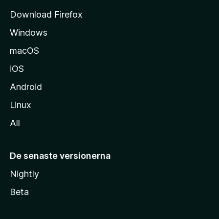
d
Download Firefox
a
Windows
macOS
iOS
Android
Linux
All
De senaste versionerna
Nightly
Beta