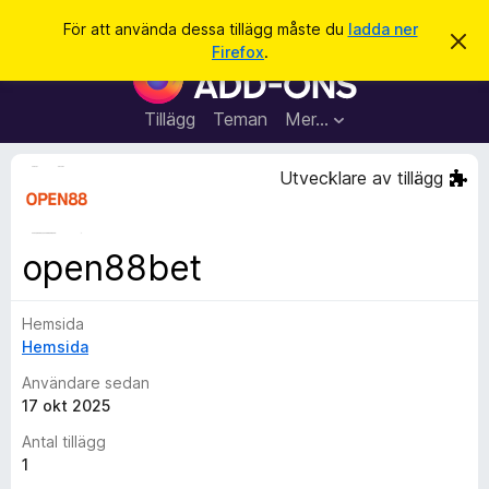
S
Logga in
För att använda dessa tillägg måste du
ladda ner
A
ö
Firefox
.
v
W
k
v
e
i
s
b
Tillägg
Teman
Mer…
a
b
d
e
l
Utvecklare av tillägg
t
ä
t
a
s
m
a
e
open88bet
d
r
d
t
e
l
Hemsida
i
a
Hemsida
l
n
d
l
Användare sedan
e
ä
17 okt 2025
g
Antal tillägg
g
1
f