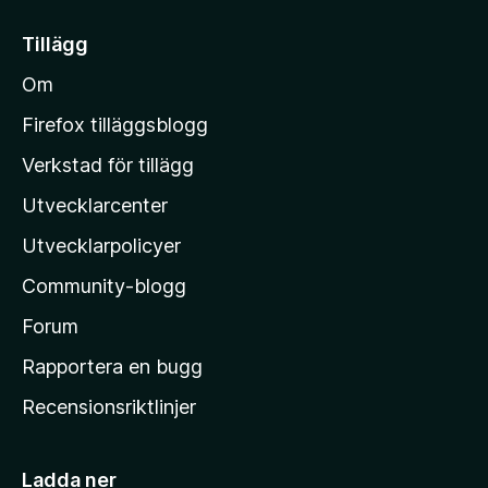
t
n
g
i
Tillägg
a
l
b
Om
l
e
M
t
Firefox tilläggsblogg
y
o
Verkstad för tillägg
g
z
ä
Utvecklarcenter
i
n
l
Utvecklarpolicyer
l
Community-blogg
a
s
Forum
h
Rapportera en bugg
e
Recensionsriktlinjer
m
s
i
Ladda ner