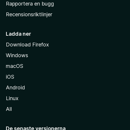
h
Rapportera en bugg
e
Recensionsriktlinjer
m
s
i
Ladda ner
d
Download Firefox
a
Windows
macOS
iOS
Android
Linux
All
De senaste versionerna