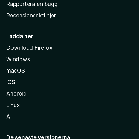
h
Rapportera en bugg
e
Recensionsriktlinjer
m
s
i
Ladda ner
d
Download Firefox
a
Windows
macOS
iOS
Android
Linux
All
De senaste versionerna