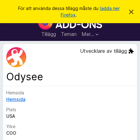
S
Logga in
För att använda dessa tillägg måste du
ladda ner
A
ö
Firefox
.
v
W
k
v
e
i
s
b
Tillägg
Teman
Mer…
a
b
d
e
l
Utvecklare av tillägg
t
ä
t
a
s
m
a
e
Odysee
d
r
d
t
e
l
Hemsida
i
a
Hemsida
l
n
d
l
Plats
e
ä
USA
g
Yrke
g
COO
f