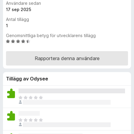
Användare sedan
ö
17 sep 2025
r
Antal tillägg
F
1
i
r
Genomsnittliga betyg för utvecklarens tillägg
e
B
e
f
t
o
Rapportera denna användare
y
x
g
s
Tillägg av Odysee
a
t
t
4
D
,
e
3
t
a
f
D
v
i
e
5
n
t