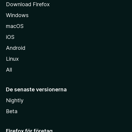
Download Firefox
a
Windows
macOS
iOS
Android
Linux
All
De senaste versionerna
Nightly
Beta
Firefox för företag