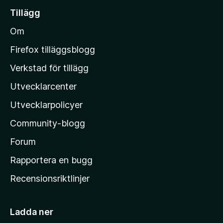
g
i
g
Tillägg
a
l
ä
b
Om
n
l
e
M
t
Firefox tilläggsblogg
y
o
Verkstad för tillägg
g
z
ä
Utvecklarcenter
i
n
l
Utvecklarpolicyer
l
Community-blogg
a
s
Forum
h
Rapportera en bugg
e
Recensionsriktlinjer
m
s
i
Ladda ner
d