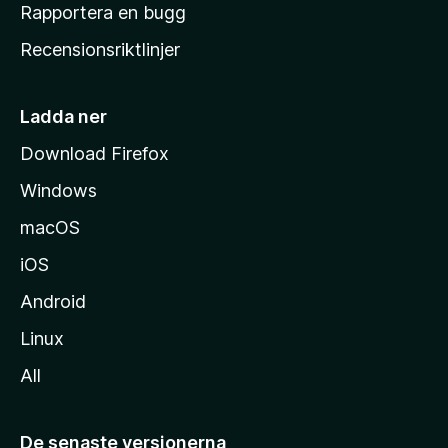
h
Rapportera en bugg
e
Recensionsriktlinjer
m
s
i
Ladda ner
d
Download Firefox
a
Windows
macOS
iOS
Android
Linux
All
De senaste versionerna