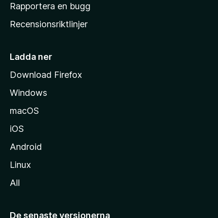
h
Rapportera en bugg
e
Recensionsriktlinjer
m
s
i
Ladda ner
d
Download Firefox
a
Windows
macOS
iOS
Android
Linux
All
De senaste versionerna